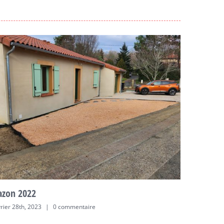
azon 2022
Gazon 2
vrier 28th, 2023
|
0 commentaire
février 28th